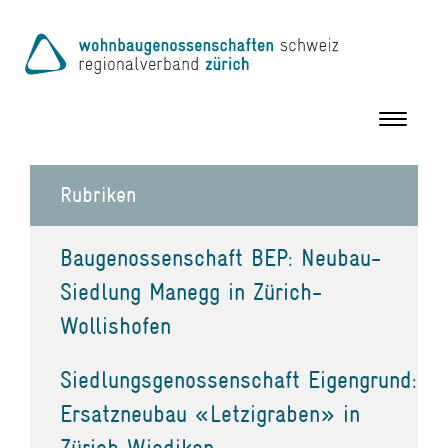
Toggle
navigation
Rubriken
Baugenossenschaft BEP: Neubau-
Siedlung Manegg in Zürich-
Wollishofen
Siedlungsgenossenschaft Eigengrund:
Ersatzneubau «Letzigraben» in
Zürich Wiedikon