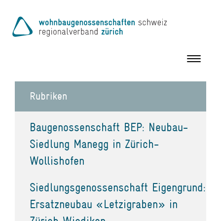
Toggle
navigation
Rubriken
Baugenossenschaft BEP: Neubau-
Siedlung Manegg in Zürich-
Wollishofen
Siedlungsgenossenschaft Eigengrund:
Ersatzneubau «Letzigraben» in
Zürich Wiedikon