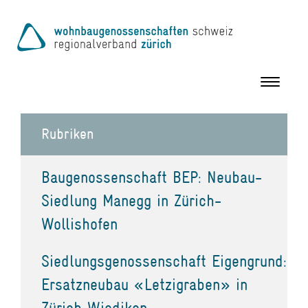
Toggle
navigation
Rubriken
Baugenossenschaft BEP: Neubau-
Siedlung Manegg in Zürich-
Wollishofen
Siedlungsgenossenschaft Eigengrund:
Ersatzneubau «Letzigraben» in
Zürich Wiedikon